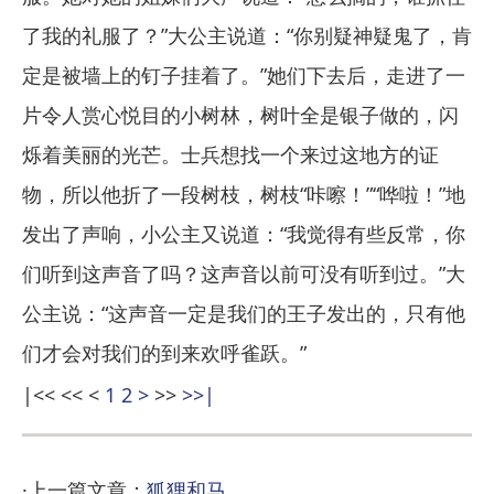
了我的礼服了？”大公主说道：“你别疑神疑鬼了，肯
定是被墙上的钉子挂着了。”她们下去后，走进了一
片令人赏心悦目的小树林，树叶全是银子做的，闪
烁着美丽的光芒。士兵想找一个来过这地方的证
物，所以他折了一段树枝，树枝“咔嚓！”“哗啦！”地
发出了声响，小公主又说道：“我觉得有些反常，你
们听到这声音了吗？这声音以前可没有听到过。”大
公主说：“这声音一定是我们的王子发出的，只有他
们才会对我们的到来欢呼雀跃。”
|<<
<<
<
1
2
>
>>
>>|
·上一篇文章：
狐狸和马