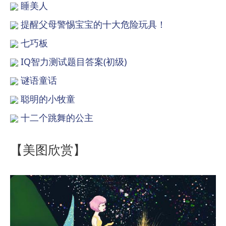
睡美人
提醒父母警惕宝宝的十大危险玩具！
七巧板
IQ智力测试题目答案(初级)
谜语童话
聪明的小牧童
十二个跳舞的公主
【美图欣赏】