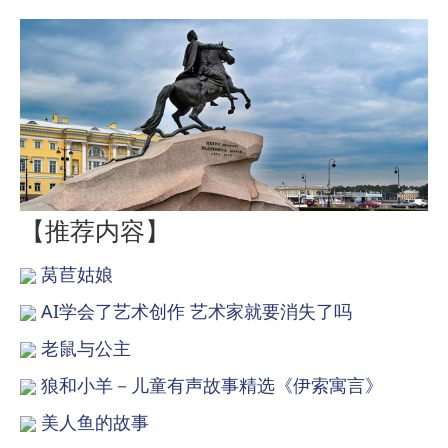
【推荐内容】
莴苣姑娘
AI学会了艺术创作 艺术家就要消失了吗
老鼠与公主
狼和小羊－儿童有声故事精选《伊索寓言》
美人鱼的故事