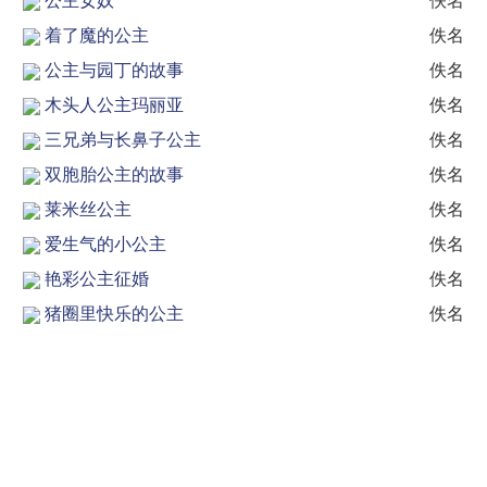
公主女奴
佚名
着了魔的公主
佚名
公主与园丁的故事
佚名
木头人公主玛丽亚
佚名
三兄弟与长鼻子公主
佚名
双胞胎公主的故事
佚名
莱米丝公主
佚名
爱生气的小公主
佚名
艳彩公主征婚
佚名
猪圈里快乐的公主
佚名