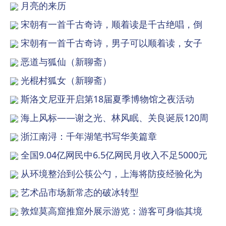
月亮的来历
宋朝有一首千古奇诗，顺着读是千古绝唱，倒
宋朝有一首千古奇诗，男子可以顺着读，女子
恶道与狐仙（新聊斋）
光棍村狐女（新聊斋）
斯洛文尼亚开启第18届夏季博物馆之夜活动
海上风标——谢之光、林风眠、关良诞辰120周
浙江南浔：千年湖笔书写华美篇章
全国9.04亿网民中6.5亿网民月收入不足5000元
从环境整治到公筷公勺，上海将防疫经验化为
艺术品市场新常态的破冰转型
敦煌莫高窟推窟外展示游览：游客可身临其境