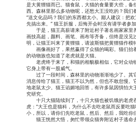
是大黄狸猫而已。猫食鼠，大猫的食量要大些，备
西。森林里那么多动物呢，还愁大王没吃的？我们
“送文化品吗？我们的东西都太小。鄙人建议：把
先搞出来。” 猫王折服，后悔开会时没有请学者参
于是，猫王高薪请来了附近村子著名画家家里养
画技高超，颜料、画笔、画布等齐备，但终是没见
明，让猫王叫来了黄狸猫，请波斯猫把黄狸猫作模
画像画好了，果然赢得了众猫的喝彩。猫们抬着“
的动物族也知道了老虎就是大猫。
老虎终于来了，和猫的相貌极相似，它对众动物
它身上带有一股威气。
过了一段时间，森林里的动物渐渐地少了。其它
消息传给了猫王，猫王不以为然，但也不敢怠慢。
地老鼠太少。猫王谄媚地回答，有许多鼠因惧怕大
究研究。
十只大猫陆续到了，十只大猫也被饥饿的老虎吞
虎：“大王也是猫科，为什么不去吃老鼠而反要吃猫
小，所以，请你们先吃老鼠，然后、然后，我吃你
猫王恍然大悟，匆忙带领众猫奔附近村子逃命