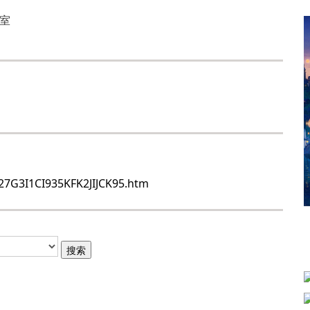
2室
27G3I1CI935KFK2JIJCK95.htm