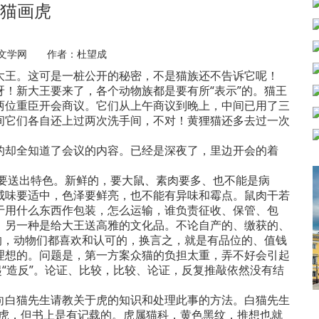
猫画虎
童文学网 作者：杜望成
王。这可是一桩公开的秘密，不是猫族还不告诉它呢！
新大王要来了，各个动物族都是要有所“表示”的。猫王
两位重臣开会商议。它们从上午商议到晚上，中间已用了三
间它们各自还上过两次洗手间，不对！黄狸猫还多去过一次
却全知道了会议的内容。已经是深夜了，里边开会的着
要送出特色。新鲜的，要大鼠、素肉要多、也不能是病
咸味要适中，色泽要鲜亮，也不能有异味和霉点。鼠肉干若
于用什么东西作包装，怎么运输，谁负责征收、保管、包
。另一种是给大王送高雅的文化品。不论自产的、缴获的、
的，动物们都喜欢和认可的，换言之，就是有品位的、值钱
理想的。问题是，第一方案众猫的负担太重，弄不好会引起
起“造反”。论证、比较，比较、论证，反复推敲依然没有结
。
白猫先生请教关于虎的知识和处理此事的方法。白猫先生
老虎，但书上是有记载的。虎属猫科，黄色黑纹，推想也就