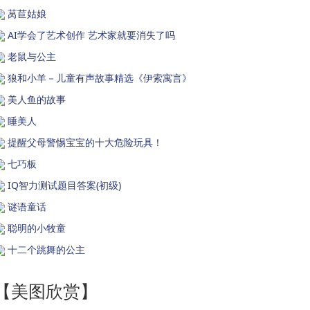
莴苣姑娘
AI学会了艺术创作 艺术家就要消失了吗
老鼠与公主
狼和小羊－儿童有声故事精选《伊索寓言》
美人鱼的故事
睡美人
提醒父母警惕宝宝的十大危险玩具！
七巧板
IQ智力测试题目答案(初级)
谜语童话
聪明的小牧童
十二个跳舞的公主
【美图欣赏】