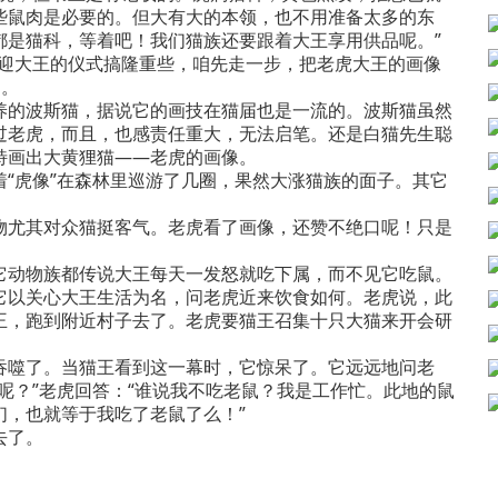
些鼠肉是必要的。但大有大的本领，也不用准备太多的东
都是猫科，等着吧！我们猫族还要跟着大王享用供品呢。”
欢迎大王的仪式搞隆重些，咱先走一步，把老虎大王的画像
加。
的波斯猫，据说它的画技在猫届也是一流的。波斯猫虽然
过老虎，而且，也感责任重大，无法启笔。还是白猫先生聪
特画出大黄狸猫——老虎的画像。
虎像”在森林里巡游了几圈，果然大涨猫族的面子。其它
尤其对众猫挺客气。老虎看了画像，还赞不绝口呢！只是
动物族都传说大王每天一发怒就吃下属，而不见它吃鼠。
它以关心大王生活为名，问老虎近来饮食如何。老虎说，此
王，跑到附近村子去了。老虎要猫王召集十只大猫来开会研
噬了。当猫王看到这一幕时，它惊呆了。它远远地问老
呢？”老虎回答：“谁说我不吃老鼠？我是工作忙。此地的鼠
们，也就等于我吃了老鼠了么！”
去了。