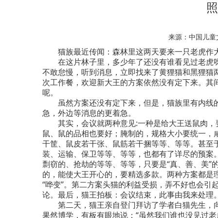
照
来源：中国儿
猫族最近传闻：森林里这两天要来一只老虎作大
在这片林子里，多少年了还没有谁看见过老虎呀！
不敢怠慢，听到消息，立即找来了黄狸猫和黑狸猫
次工作餐，欢迎新大王的方案依然没有定下来。其
呢。
虽然方案还没有定下来，但是，猫族里有内线的
急，外边等消息的更着急。
其实，会议就两种意见:一种是给大王送鼠肉，
鼠、鼠的品相也要好；腌制的，规格大小要统一，
干筐、鼠皮若干张、鼠筋若干捆等等、等等。甚至
装、运输、保卫等等、等等，也都有了详尽的预案
剽窃的、抢劫的等等、等等，只要是“真、善、美”
的，能使大王开心的，要精选多款。两种方案都是
“哗变”。第二方案头猫的利益受损，弄不好也会引
论。最后，猫王拍板：会议结束，此事由我来处理
第二天，猫王亲自登门拜访了学者白猫先生，向
果然博学，有板有眼地说：“虽然我们谁也没见过