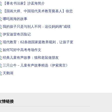
【蓍名书法家】沙孟海简介
【国画大师、中国现代美术教育奠基人】徐悲
哪吒闹海的故事
我的孩子只是与别人不同：这位妈妈将“成绩
伊安迪雷奇历险记
现代教育：62条德国家庭教养规则，让孩子更
如何写好中高考考场作文
经典儿童有声故事：猫和老鼠做朋友
三只公牛－儿童有声故事精选《伊索寓言》
天鹅湖
友情链接