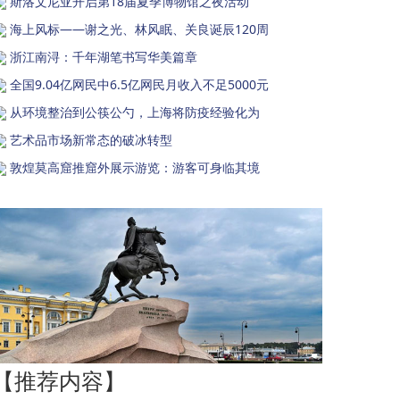
斯洛文尼亚开启第18届夏季博物馆之夜活动
海上风标——谢之光、林风眠、关良诞辰120周
浙江南浔：千年湖笔书写华美篇章
全国9.04亿网民中6.5亿网民月收入不足5000元
从环境整治到公筷公勺，上海将防疫经验化为
艺术品市场新常态的破冰转型
敦煌莫高窟推窟外展示游览：游客可身临其境
【推荐内容】