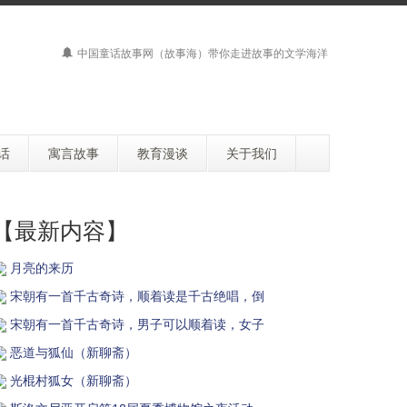
中国童话故事网（故事海）带你走进故事的文学海洋
话
寓言故事
教育漫谈
关于我们
【最新内容】
月亮的来历
宋朝有一首千古奇诗，顺着读是千古绝唱，倒
宋朝有一首千古奇诗，男子可以顺着读，女子
恶道与狐仙（新聊斋）
光棍村狐女（新聊斋）