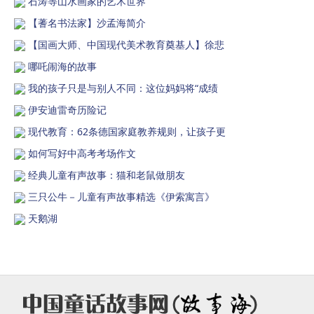
石涛等山水画家的艺术世界
【蓍名书法家】沙孟海简介
【国画大师、中国现代美术教育奠基人】徐悲
哪吒闹海的故事
我的孩子只是与别人不同：这位妈妈将“成绩
伊安迪雷奇历险记
现代教育：62条德国家庭教养规则，让孩子更
如何写好中高考考场作文
经典儿童有声故事：猫和老鼠做朋友
三只公牛－儿童有声故事精选《伊索寓言》
天鹅湖