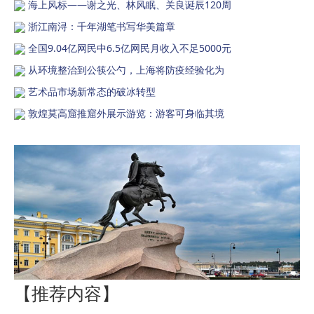
海上风标——谢之光、林风眠、关良诞辰120周
浙江南浔：千年湖笔书写华美篇章
全国9.04亿网民中6.5亿网民月收入不足5000元
从环境整治到公筷公勺，上海将防疫经验化为
艺术品市场新常态的破冰转型
敦煌莫高窟推窟外展示游览：游客可身临其境
【推荐内容】