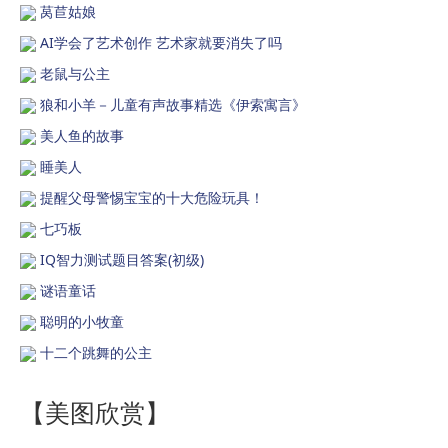
莴苣姑娘
AI学会了艺术创作 艺术家就要消失了吗
老鼠与公主
狼和小羊－儿童有声故事精选《伊索寓言》
美人鱼的故事
睡美人
提醒父母警惕宝宝的十大危险玩具！
七巧板
IQ智力测试题目答案(初级)
谜语童话
聪明的小牧童
十二个跳舞的公主
【美图欣赏】