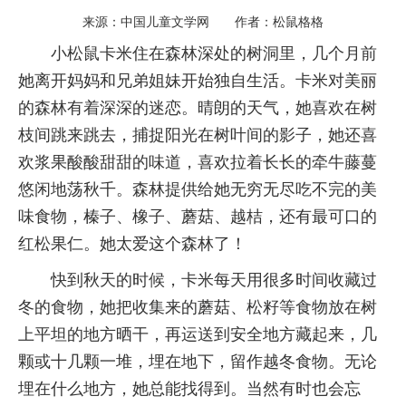
来源：中国儿童文学网 作者：松鼠格格
小松鼠卡米住在森林深处的树洞里，几个月前
她离开妈妈和兄弟姐妹开始独自生活。卡米对美丽
的森林有着深深的迷恋。晴朗的天气，她喜欢在树
枝间跳来跳去，捕捉阳光在树叶间的影子，她还喜
欢浆果酸酸甜甜的味道，喜欢拉着长长的牵牛藤蔓
悠闲地荡秋千。森林提供给她无穷无尽吃不完的美
味食物，榛子、橡子、蘑菇、越桔，还有最可口的
红松果仁。她太爱这个森林了！
快到秋天的时候，卡米每天用很多时间收藏过
冬的食物，她把收集来的蘑菇、松籽等食物放在树
上平坦的地方晒干，再运送到安全地方藏起来，几
颗或十几颗一堆，埋在地下，留作越冬食物。无论
埋在什么地方，她总能找得到。当然有时也会忘