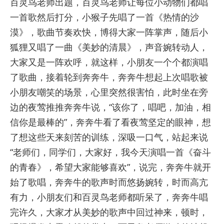
百灵鸟老师出题，百灵鸟老师让每位小动物们都唱
一首歌然后打分，小猴子先唱了一首《热情的沙
漠》，歌曲节奏欢快，博得大家一阵掌声，随后小
狐狸又唱了一曲《美妙的清晨》，声音婉转动人，
大家又是一阵欢呼，就这样，小朋友一个个都演唱
了歌曲，接着轮到奔奔牛，奔奔牛想起上次唱歌被
小朋友嘲笑的场景，心里突然很害怕，此时坐在旁
边的夜莺推推奔奔牛说，“该你了，唱吧，加油，相
信你是最棒的”，奔奔牛看了看夜莺坚定的眼神，想
了想这些天来刻苦的训练，深吸一口气，站起来说
“老师们，同学们，大家好，我今天演唱一首《奋斗
的青春》，希望大家能够喜欢”，说完，奔奔牛就开
始了歌唱，奔奔牛的歌声时而悠扬婉转，时而高亢
有力，小朋友们和百灵鸟老师都听呆了，奔奔牛唱
完许久，大家才从美妙的歌声中回过神来，顿时，