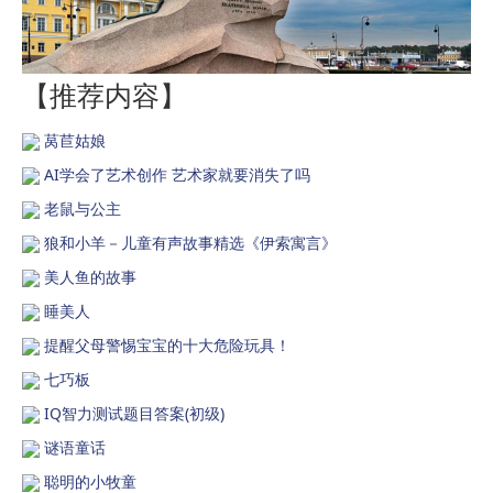
【推荐内容】
莴苣姑娘
AI学会了艺术创作 艺术家就要消失了吗
老鼠与公主
狼和小羊－儿童有声故事精选《伊索寓言》
美人鱼的故事
睡美人
提醒父母警惕宝宝的十大危险玩具！
七巧板
IQ智力测试题目答案(初级)
谜语童话
聪明的小牧童