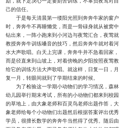
励，就下定决心一定要刻苦训练，不辜负夜莺对自
己的信任。
于是每天清晨第一缕阳光照到奔奔牛家的窗户
时，奔奔牛不再睡懒觉，而是一骨碌身就从被窝中
钻出来，一阵小跑来到小河边与夜莺汇合，夜莺就
教授奔奔牛训练嗓音的技巧，然后奔奔牛就对着河
水大声歌唱。白天上完课，奔奔牛并不急着回家，
而是径直来到山坡上，对着傍晚的夕阳按照夜莺教
给它的训练方法大声歌唱。就这样，日复一日，月
复一月，转眼间就到了学期结束的时候。
为了检验这一学期小动物们的学习情况，森林
幼儿园举行期末考试，所有的小动物们都来到校园
的草地上，由大象老师和百灵鸟老师出题作答，大
象老师给每个小动物们出题然后根据答案评出优秀
学员，很擅长数学的奔奔牛当然得了优秀。随后由