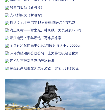
恶道与狐仙（新聊斋）
光棍村狐女（新聊斋）
斯洛文尼亚开启第18届夏季博物馆之夜活动
海上风标——谢之光、林风眠、关良诞辰120周
浙江南浔：千年湖笔书写华美篇章
全国9.04亿网民中6.5亿网民月收入不足5000元
从环境整治到公筷公勺，上海将防疫经验化为
艺术品市场新常态的破冰转型
敦煌莫高窟推窟外展示游览：游客可身临其境