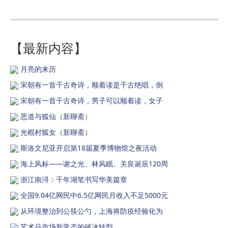
【最新内容】
月亮的来历
宋朝有一首千古奇诗，顺着读是千古绝唱，倒
宋朝有一首千古奇诗，男子可以顺着读，女子
恶道与狐仙（新聊斋）
光棍村狐女（新聊斋）
斯洛文尼亚开启第18届夏季博物馆之夜活动
海上风标——谢之光、林风眠、关良诞辰120周
浙江南浔：千年湖笔书写华美篇章
全国9.04亿网民中6.5亿网民月收入不足5000元
从环境整治到公筷公勺，上海将防疫经验化为
艺术品市场新常态的破冰转型