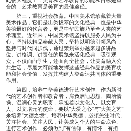
此很大程度上，美育和艺术教育的功能和目标是重
合的，艺术教育是美育的最佳途径。
第三，重视社会教育。中国美术馆珍藏着大量
美术作品，它们是出类拔萃的文化经典，也是中华
美德最好的代言者，更是中华民族乃至全人类的艺
术瑰宝。近年来，中国美术馆坚持以服务人民为中
心，坚持以精品奉献人民，坚持以明德引领风尚，
坚持与时代同步伐，通过策划举办越来越多讲品
位、讲格调、讲责任的展览来活化经典，吸引观
众，不仅面向学生，还面向全社会，让美育融入公
共生活，尽最大可能地发挥这些经典作品的美育功
能和社会价值，发挥其构建人类命运共同体的重要
作用。
第四，培养中华美德进行艺术创作。作为新时
代的艺术创作者和教育者，肩负启迪思想、陶冶情
操、温润心灵的职责，承担着以文化人、以文育
人、以文培元的使命，要以“大爱之心”与“大美之艺”
来培养“大德之境”。培养中华美德，必须关注时代、
关注社会、关注人民，让美成为个人的生命底色。
进行艺术创作，必须做到“有信仰，有情怀，有担