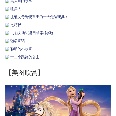
美人鱼的故事
睡美人
提醒父母警惕宝宝的十大危险玩具！
七巧板
IQ智力测试题目答案(初级)
谜语童话
聪明的小牧童
十二个跳舞的公主
【美图欣赏】