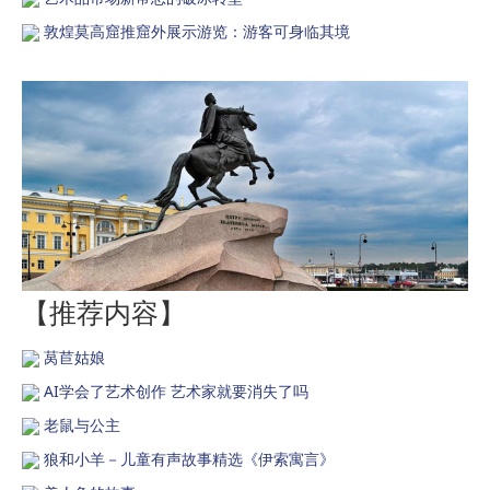
敦煌莫高窟推窟外展示游览：游客可身临其境
【推荐内容】
莴苣姑娘
AI学会了艺术创作 艺术家就要消失了吗
老鼠与公主
狼和小羊－儿童有声故事精选《伊索寓言》