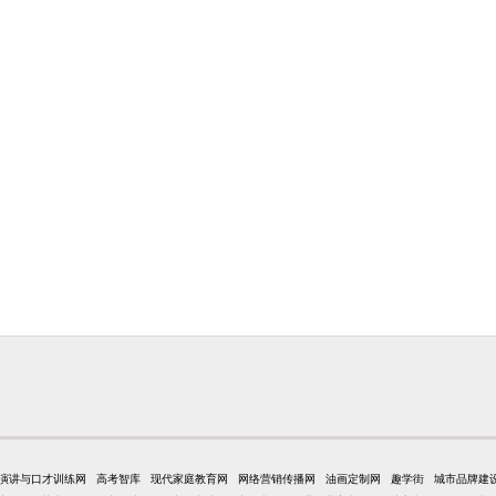
演讲与口才训练网
高考智库
现代家庭教育网
网络营销传播网
油画定制网
趣学街
城市品牌建