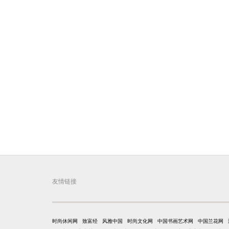
友情链接
时尚休闲网
致富经
风雅中国
时尚文化网
中国书画艺术网
中国兰花网