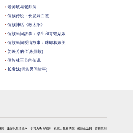
老师坡与老师洞
侗族传说：长发妹白惹
侗族神话《救太阳》
侗族民间故事：柴生和青蛙姑娘
侗族民间爱情故事：珠郎和娘美
姜映芳的传说(侗族)
侗族林王节的传说
长发妹(侗族民间故事)
设网
旅游风景名胜网
学习力教育智库
意志力教育学院
健康生活网
营销策划