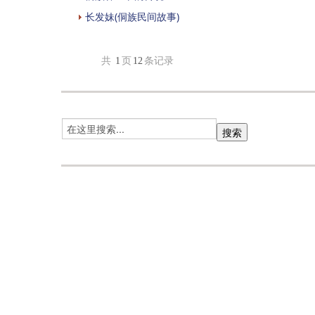
长发妹(侗族民间故事)
共
1
页
12
条记录