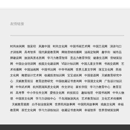
友情链接
时尚休闲网
致富经
风雅中国
时尚文化网
中国书画艺术网
中国兰花网
演讲与口
才训练网
高考智库
现代家庭教育网
网络营销传播网
油画定制网
趣学街
城市品
牌建设网
旅游风景名胜网
学习力教育智库
意志力教育学院
健康生活网
营销策划
网
中国企业培训网
校园文化建设网
VI设计知识网
中国儿童文学网
书画交易网
艺
术传播网
中国油画网
中国书法网
中华书画网
世界儿童文学网
珠宝文化网
民俗
文化网
雕塑设计艺术网
收藏投资知识网
宝宝成长网
中国瓷器网
天赋教育研究中
心
天赋教育前沿
教育趋势研究
中国收藏证书查询网
中国酒文化网
广告设计知识
网
中华武术网
杭州西湖风景文化网
作文评论
家长学院
学习力教育中心
教育百
科
高考季
中小学生作文网
爱情文化网
科技前沿
趣味地理
中国书画网
中华人物
谱
中国茶文化网
学习力训练中心
千岛湖旅游风光
艺术教育知识
文化艺术传播网
天赋教育观察
白手创业致富网
世界民间故事网
中国民间故事网
戏曲文化网
幸福
教育网
茶艺文化网
学习力训练知识
收藏证书查询网
幸福智库
世界营销策划网