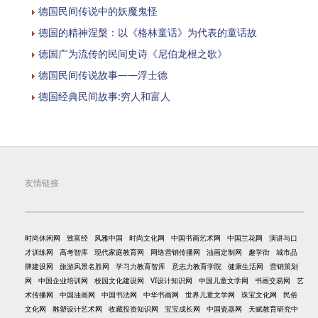
德国民间传说中的妖魔鬼怪
德国的精神涅槃：以《格林童话》为代表的童话故
德国广为流传的民间史诗《尼伯龙根之歌》
德国民间传说故事——浮士德
德国经典民间故事:穷人和富人
友情链接
时尚休闲网
致富经
风雅中国
时尚文化网
中国书画艺术网
中国兰花网
演讲与口
才训练网
高考智库
现代家庭教育网
网络营销传播网
油画定制网
趣学街
城市品
牌建设网
旅游风景名胜网
学习力教育智库
意志力教育学院
健康生活网
营销策划
网
中国企业培训网
校园文化建设网
VI设计知识网
中国儿童文学网
书画交易网
艺
术传播网
中国油画网
中国书法网
中华书画网
世界儿童文学网
珠宝文化网
民俗
文化网
雕塑设计艺术网
收藏投资知识网
宝宝成长网
中国瓷器网
天赋教育研究中