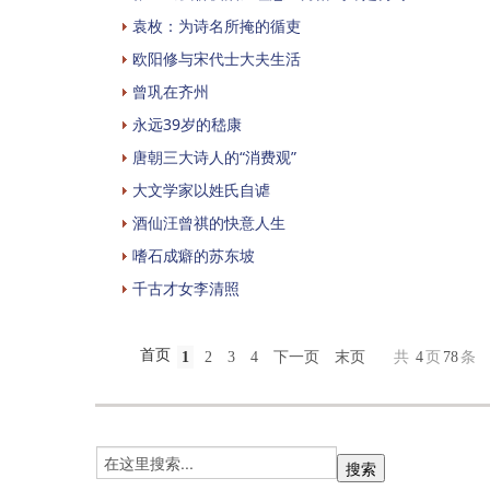
袁枚：为诗名所掩的循吏
欧阳修与宋代士大夫生活
曾巩在齐州
永远39岁的嵇康
唐朝三大诗人的“消费观”
大文学家以姓氏自谑
酒仙汪曾祺的快意人生
嗜石成癖的苏东坡
千古才女李清照
首页
1
2
3
4
下一页
末页
共
4
页
78
条