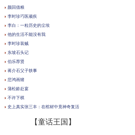
颜回借粮
李时珍巧医顽疾
李白：一粒历史的尘埃
他的生活不能没有我
李时珍装贼
东坡石头记
伯乐荐贤
蒋介石父子轶事
悲鸿画猪
蒲松龄赴宴
不许下棋
史上真实张三丰：在棺材中竟神奇复活
【童话王国】