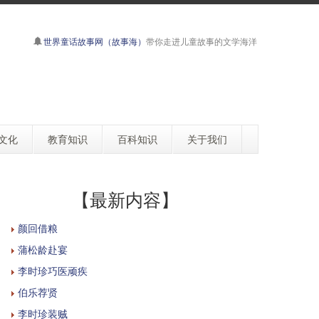
世界童话故事网（故事海）
带你走进儿童故事的文学海洋
文化
教育知识
百科知识
关于我们
【最新内容】
颜回借粮
蒲松龄赴宴
李时珍巧医顽疾
伯乐荐贤
李时珍装贼