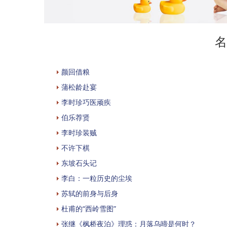
名
颜回借粮
蒲松龄赴宴
李时珍巧医顽疾
伯乐荐贤
李时珍装贼
不许下棋
东坡石头记
李白：一粒历史的尘埃
苏轼的前身与后身
杜甫的“西岭雪图”
张继《枫桥夜泊》理惑：月落乌啼是何时？