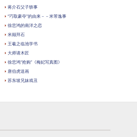
蒋介石父子轶事
“巧取豪夺”的由来－－米芾逸事
徐悲鸿的南洋之恋
米颠拜石
王羲之临池学书
大师请木匠
徐悲鸿“抢购”《梅妃写真图》
唐伯虎送画
苏东坡兄妹戏丑