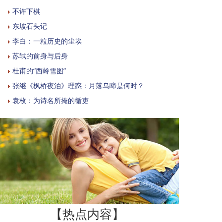
不许下棋
东坡石头记
李白：一粒历史的尘埃
苏轼的前身与后身
杜甫的“西岭雪图”
张继《枫桥夜泊》理惑：月落乌啼是何时？
袁枚：为诗名所掩的循吏
【热点内容】