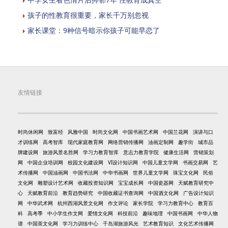
孩子的性教育很重要，家长千万别忽视
家长课堂：9种信号暗示你孩子可能早恋了
友情链接
时尚休闲网
致富经
风雅中国
时尚文化网
中国书画艺术网
中国兰花网
演讲与口
才训练网
高考智库
现代家庭教育网
网络营销传播网
油画定制网
趣学街
城市品
牌建设网
旅游风景名胜网
学习力教育智库
意志力教育学院
健康生活网
营销策划
网
中国企业培训网
校园文化建设网
VI设计知识网
中国儿童文学网
书画交易网
艺
术传播网
中国油画网
中国书法网
中华书画网
世界儿童文学网
珠宝文化网
民俗
文化网
雕塑设计艺术网
收藏投资知识网
宝宝成长网
中国瓷器网
天赋教育研究中
心
天赋教育前沿
教育趋势研究
中国收藏证书查询网
中国酒文化网
广告设计知识
网
中华武术网
杭州西湖风景文化网
作文评论
家长学院
学习力教育中心
教育百
科
高考季
中小学生作文网
爱情文化网
科技前沿
趣味地理
中国书画网
中华人物
谱
中国茶文化网
学习力训练中心
千岛湖旅游风光
艺术教育知识
文化艺术传播网