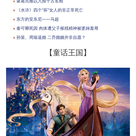
诸葛亮难以入围千古名相
《水浒》四个“坏”女人的非正常死亡
东方的安东尼——马超
秦可卿死因 肉体遭父子摧残精神被婆婶羞辱
孙策、周瑜逼婚 二乔婚姻并非自愿？
【童话王国】