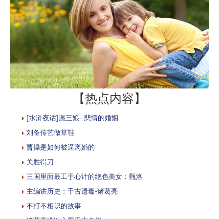
【热点内容】
[水浒夜话]扈三娘--悲情的婚姻
刘备传艺做草鞋
曹操是如何被逼离婚的
关胜得刀
三国里面最工于心计的绝色美女：甄洛
主编讲历史：千古遗毒-诸葛亮
不打不相识的故事