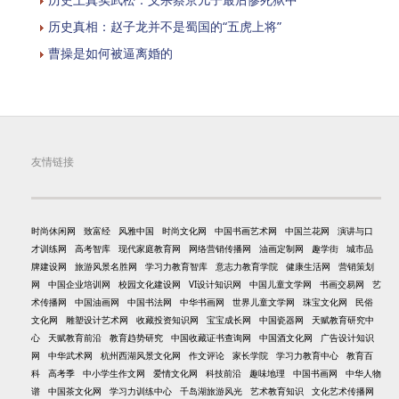
历史真相：赵子龙并不是蜀国的“五虎上将”
曹操是如何被逼离婚的
友情链接
时尚休闲网
致富经
风雅中国
时尚文化网
中国书画艺术网
中国兰花网
演讲与口
才训练网
高考智库
现代家庭教育网
网络营销传播网
油画定制网
趣学街
城市品
牌建设网
旅游风景名胜网
学习力教育智库
意志力教育学院
健康生活网
营销策划
网
中国企业培训网
校园文化建设网
VI设计知识网
中国儿童文学网
书画交易网
艺
术传播网
中国油画网
中国书法网
中华书画网
世界儿童文学网
珠宝文化网
民俗
文化网
雕塑设计艺术网
收藏投资知识网
宝宝成长网
中国瓷器网
天赋教育研究中
心
天赋教育前沿
教育趋势研究
中国收藏证书查询网
中国酒文化网
广告设计知识
网
中华武术网
杭州西湖风景文化网
作文评论
家长学院
学习力教育中心
教育百
科
高考季
中小学生作文网
爱情文化网
科技前沿
趣味地理
中国书画网
中华人物
谱
中国茶文化网
学习力训练中心
千岛湖旅游风光
艺术教育知识
文化艺术传播网