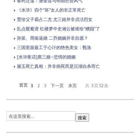
春药泛滥：潘金莲与明朝社会风气
《水浒》四个“坏”女人的非正常死亡
贾珍父子霸占二尤 尤三姐并非贞洁烈女
乱点鸳鸯谱 红楼梦中史湘云被谁给“糟蹋”了
孙策、周瑜逼婚 二乔婚姻并非自愿？
三国里面最工于心计的绝色美女：甄洛
[水浒夜话]扈三娘--悲情的婚姻
黛玉死亡真相：并非病死而是沉湖自杀而亡
首页
1
2
3
下一页
末页
共
3
页
52
条