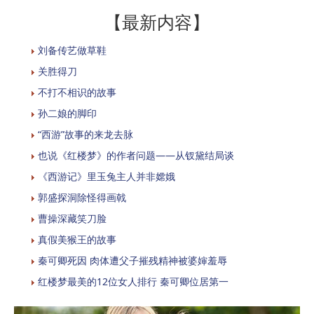
【最新内容】
刘备传艺做草鞋
关胜得刀
不打不相识的故事
孙二娘的脚印
“西游”故事的来龙去脉
也说《红楼梦》的作者问题——从钗黛结局谈
《西游记》里玉兔主人并非嫦娥
郭盛探洞除怪得画戟
曹操深藏笑刀脸
真假美猴王的故事
秦可卿死因 肉体遭父子摧残精神被婆婶羞辱
红楼梦最美的12位女人排行 秦可卿位居第一