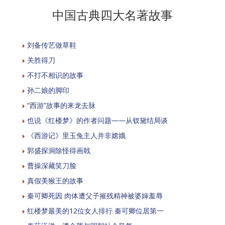
中国古典四大名著故事
刘备传艺做草鞋
关胜得刀
不打不相识的故事
孙二娘的脚印
“西游”故事的来龙去脉
也说《红楼梦》的作者问题——从钗黛结局谈
《西游记》里玉兔主人并非嫦娥
郭盛探洞除怪得画戟
曹操深藏笑刀脸
真假美猴王的故事
秦可卿死因 肉体遭父子摧残精神被婆婶羞辱
红楼梦最美的12位女人排行 秦可卿位居第一