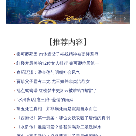
【推荐内容】
秦可卿死因 肉体遭父子摧残精神被婆婶羞辱
红楼梦最美的12位女人排行 秦可卿位居第一
春药泛滥：潘金莲与明朝社会风气
贾珍父子霸占二尤 尤三姐并非贞洁烈女
乱点鸳鸯谱 红楼梦中史湘云被谁给“糟蹋”了
[水浒夜话]扈三娘--悲情的婚姻
黛玉死亡真相：并非病死而是沉湖自杀而亡
《西游记》第一悬案：哪位女妖攻破了唐僧的真阳
《水浒传》谁最可爱？鲁智深喝孙二娘洗脚水
历史上真实武松：义杀蔡京儿子最后惨死狱中