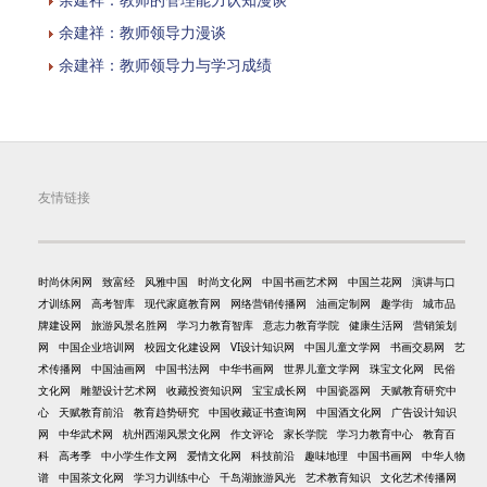
余建祥：教师领导力漫谈
余建祥：教师领导力与学习成绩
友情链接
时尚休闲网
致富经
风雅中国
时尚文化网
中国书画艺术网
中国兰花网
演讲与口
才训练网
高考智库
现代家庭教育网
网络营销传播网
油画定制网
趣学街
城市品
牌建设网
旅游风景名胜网
学习力教育智库
意志力教育学院
健康生活网
营销策划
网
中国企业培训网
校园文化建设网
VI设计知识网
中国儿童文学网
书画交易网
艺
术传播网
中国油画网
中国书法网
中华书画网
世界儿童文学网
珠宝文化网
民俗
文化网
雕塑设计艺术网
收藏投资知识网
宝宝成长网
中国瓷器网
天赋教育研究中
心
天赋教育前沿
教育趋势研究
中国收藏证书查询网
中国酒文化网
广告设计知识
网
中华武术网
杭州西湖风景文化网
作文评论
家长学院
学习力教育中心
教育百
科
高考季
中小学生作文网
爱情文化网
科技前沿
趣味地理
中国书画网
中华人物
谱
中国茶文化网
学习力训练中心
千岛湖旅游风光
艺术教育知识
文化艺术传播网