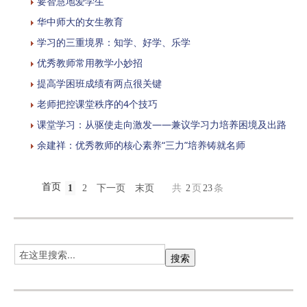
要智慧地爱学生
华中师大的女生教育
学习的三重境界：知学、好学、乐学
优秀教师常用教学小妙招
提高学困班成绩有两点很关键
老师把控课堂秩序的4个技巧
课堂学习：从驱使走向激发——兼议学习力培养困境及出路
余建祥：优秀教师的核心素养“三力”培养铸就名师
首页
1
2
下一页
末页
共
2
页
23
条