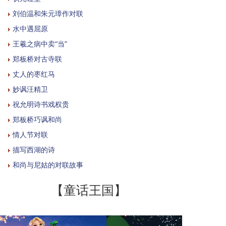
刘伯温和朱元璋作对联
水中遇屈原
王羲之病中卖“当”
郑板桥对古寺联
丈人的枣红马
妙讽汪精卫
祝允明诗书戏权贵
郑板桥巧讽和尚
情人节对联
描写西湖的诗
和尚与尼姑的对联故事
【童话王国】