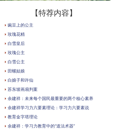
【特荐内容】
豌豆上的公主
玫瑰花精
白雪皇后
玫瑰公主
白雪公主
田螺姑娘
白娘子和许仙
苏东坡画扇判案
余建祥：未来每个国民最重要的两个核心素养
余建祥学习力六要素理论：学习力六要素说
教育金字塔理论
余建祥：学习力教育中的“道法术器”