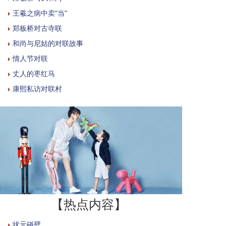
王羲之病中卖“当”
郑板桥对古寺联
和尚与尼姑的对联故事
情人节对联
丈人的枣红马
康熙私访对联村
【热点内容】
状元碰壁