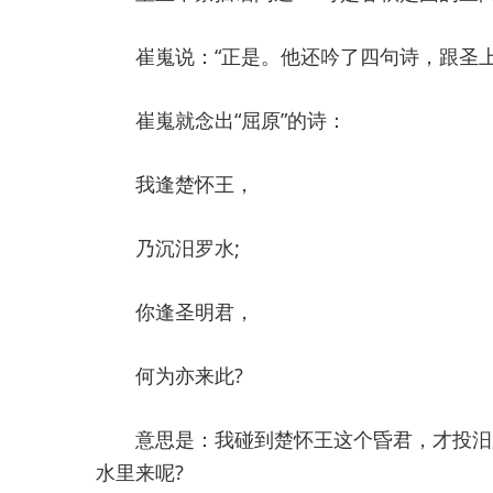
崔嵬说：“正是。他还吟了四句诗，跟圣上有
崔嵬就念出“屈原”的诗：
我逢楚怀王，
乃沉汨罗水;
你逢圣明君，
何为亦来此?
意思是：我碰到楚怀王这个昏君，才投汨罗
水里来呢?