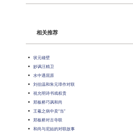
相关推荐
状元碰壁
妙讽汪精卫
水中遇屈原
刘伯温和朱元璋作对联
祝允明诗书戏权贵
郑板桥巧讽和尚
王羲之病中卖“当”
郑板桥对古寺联
和尚与尼姑的对联故事