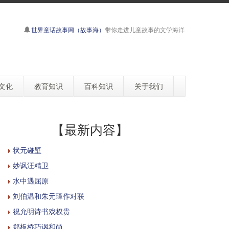
世界童话故事网（故事海）
带你走进儿童故事的文学海洋
文化
教育知识
百科知识
关于我们
【最新内容】
状元碰壁
妙讽汪精卫
水中遇屈原
刘伯温和朱元璋作对联
祝允明诗书戏权贵
郑板桥巧讽和尚