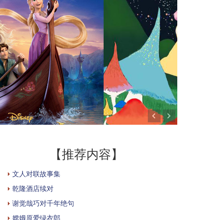
【推荐内容】
文人对联故事集
乾隆酒店续对
谢觉哉巧对千年绝句
嫦娥原爱绿衣郎