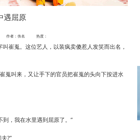
中遇屈原
作者：佚名 热度：
字叫崔嵬。这位艺人，以装疯卖傻惹人发笑而出名，
嵬叫来，又让手下的官员把崔嵬的头向下按进水
到，我在水里遇到屈原了。”
夫?”