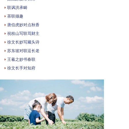
联讽洪承畴
茶联撷趣
唐伯虎妙对点秋香
祝枝山写联骂财主
徐文长妙写藏头诗
苏东坡对联逗长老
王羲之妙书春联
徐文长手对知府