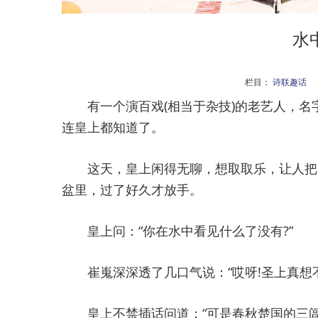
水
栏目：
诗联趣话
有一个演百戏(相当于杂技)的老艺人，名
连皇上都知道了。
这天，皇上闲得无聊，想取取乐，让人把崔
盆里，过了好久才放手。
皇上问：“你在水中看见什么了没有?”
崔嵬深深透了几口气说：“哎呀!圣上真想不
皇上不禁插话问道：“可是春秋楚国的三闾